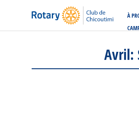
À PR
CAMP
Avril: